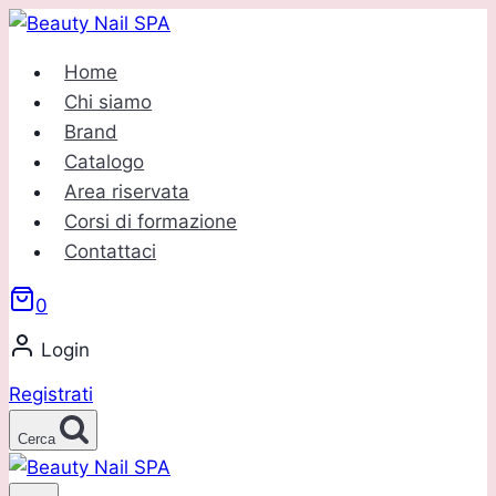
Salta
al
Home
contenuto
Chi siamo
Brand
Catalogo
Area riservata
Corsi di formazione
Contattaci
0
Login
Registrati
Cerca