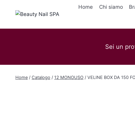
Salta
Home
Chi siamo
Br
al
contenuto
Sei un pro
Home
/
Catalogo
/
12 MONOUSO
/
VELINE BOX DA 150 F