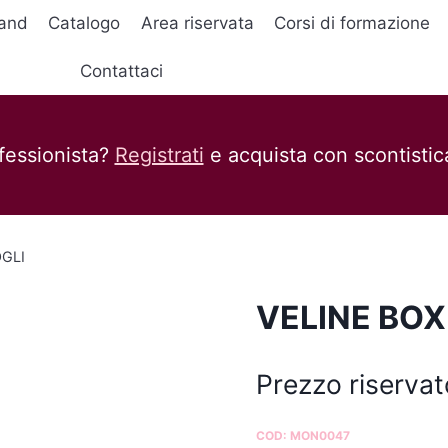
and
Catalogo
Area riservata
Corsi di formazione
Contattaci
fessionista?
Registrati
e acquista con scontistica
OGLI
VELINE BOX
Prezzo riservat
COD:
MON0047