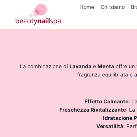
Salta
Home
Chi siamo
Br
al
contenuto
La combinazione di
Lavanda
e
Menta
offre un 
fragranza equilibrata e a
Effetto Calmante
: L
Freschezza Rivitalizzante
: La
Idratazione 
Versatilità
: Per