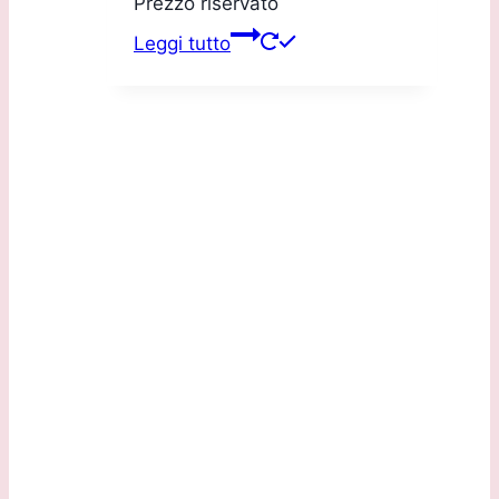
Prezzo riservato
Leggi tutto
Sede Legale:
Via G.B. Marchesi, 2/D 24060 Torre de Roveri (BG)
Sede Operativa:
Via Daste e Spalenga, 28/F 24020 Gorle (BG)