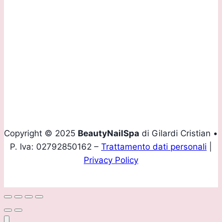
Contattaci:
Tel.
+39 035 293907
Mobile
+39 339 4160436
Email
info@beautynailspa.it
Copyright © 2025
BeautyNailSpa
di Gilardi Cristian •
P. Iva: 02792850162 –
Trattamento dati personali
|
Privacy Policy