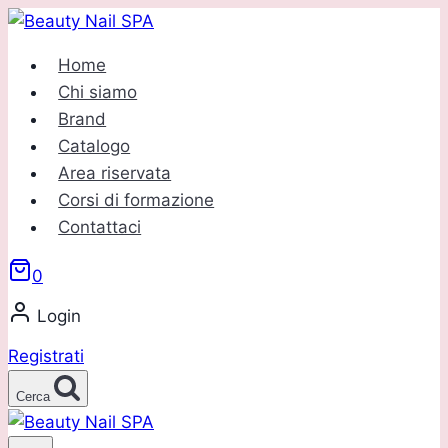
Salta
al
Home
contenuto
Chi siamo
Brand
Catalogo
Area riservata
Corsi di formazione
Contattaci
0
Login
Registrati
Cerca