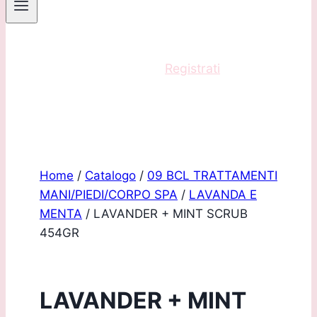
Sei un professionista?
Registrati
e acquista
con scontistica riservata!
Home
/
Catalogo
/
09 BCL TRATTAMENTI
MANI/PIEDI/CORPO SPA
/
LAVANDA E
MENTA
/
LAVANDER + MINT SCRUB
454GR
LAVANDER + MINT