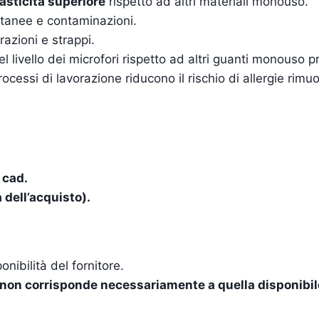
asticità superiore
rispetto ad altri materiali monouso.
 cutanee e contaminazioni.
azioni e strappi.
l livello dei microfori rispetto ad altri guanti monouso p
ocessi di lavorazione riducono il rischio di allergie rimu
 cad.
a dell’acquisto).
nibilità del fornitore.
 e non corrisponde necessariamente a quella disponibil