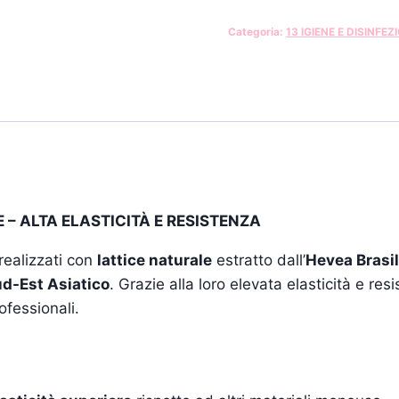
Categoria:
13 IGIENE E DISINFEZ
– ALTA ELASTICITÀ E RESISTENZA
ealizzati con
lattice naturale
estratto dall’
Hevea Brasil
Sud-Est Asiatico
. Grazie alla loro elevata elasticità e re
rofessionali.