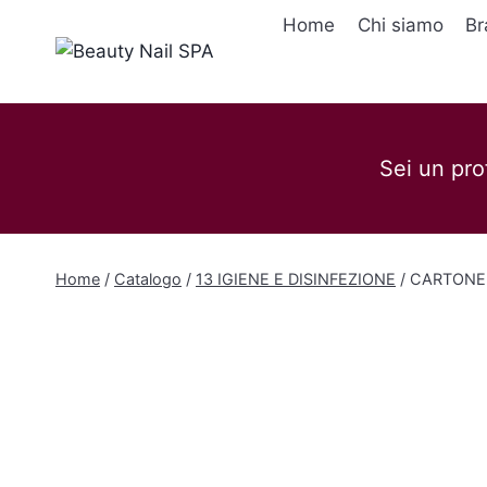
Salta
Home
Chi siamo
Br
al
contenuto
Sei un pro
Home
/
Catalogo
/
13 IGIENE E DISINFEZIONE
/
CARTONE 