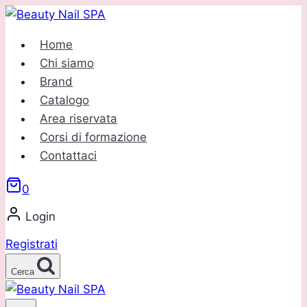
Salta
al
Home
contenuto
Chi siamo
Brand
Catalogo
Area riservata
Corsi di formazione
Contattaci
0
Login
Registrati
Cerca