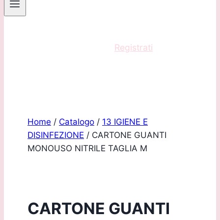
Sei un professionista?
Registrati
e acquista
con scontistica riservata!
Home
/
Catalogo
/
13 IGIENE E
DISINFEZIONE
/
CARTONE GUANTI
MONOUSO NITRILE TAGLIA M
CARTONE GUANTI