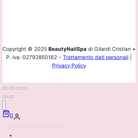
Email
info@beautynailspa.it
Copyright © 2025
BeautyNailSpa
di Gilardi Cristian •
P. Iva: 02792850162 –
Trattamento dati personali
|
Privacy Policy
0
Home