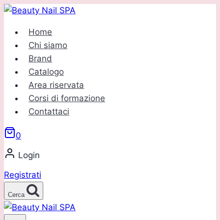
Salta
al
Home
contenuto
Chi siamo
Brand
Catalogo
Area riservata
Corsi di formazione
Contattaci
0
Login
Registrati
Cerca