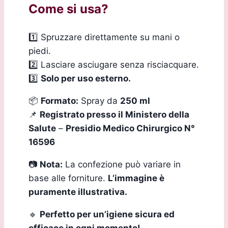
Come si usa?
1️⃣ Spruzzare direttamente su mani o
piedi.
2️⃣ Lasciare asciugare senza risciacquare.
3️⃣
Solo per uso esterno.
📦
Formato:
Spray da
250 ml
📌
Registrato presso il Ministero della
Salute
–
Presidio Medico Chirurgico N°
16596
📷
Nota:
La confezione può variare in
base alle forniture.
L’immagine è
puramente illustrativa.
🔹
Perfetto per un’igiene sicura ed
efficace in ogni momento!