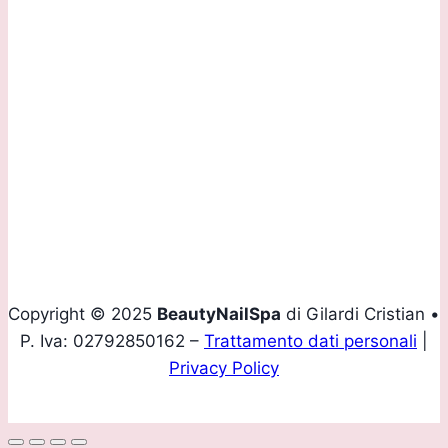
Contattaci:
Tel.
+39 035 293907
Mobile
+39 339 4160436
Email
info@beautynailspa.it
Copyright © 2025
BeautyNailSpa
di Gilardi Cristian •
P. Iva: 02792850162 –
Trattamento dati personali
|
Privacy Policy