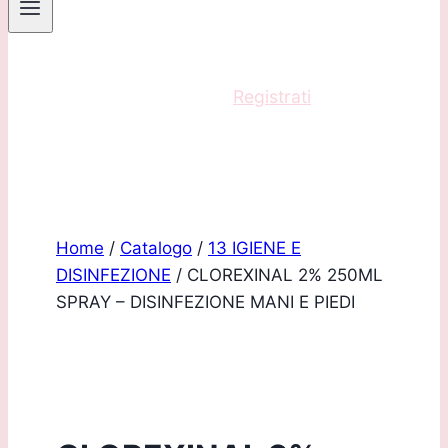
Sei un professionista?
Registrati
e acquista
con scontistica riservata!
Home
/
Catalogo
/
13 IGIENE E
DISINFEZIONE
/
CLOREXINAL 2% 250ML
SPRAY – DISINFEZIONE MANI E PIEDI