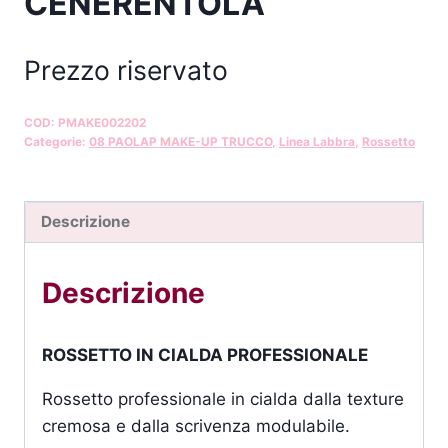
CENERENTOLA
Prezzo riservato
COD:
PMAKE002202
Categorie:
08 PAOLAP MAKE-UP TRUCCO
,
Linea Labbra
,
Rossetto
Descrizione
Descrizione
ROSSETTO IN CIALDA PROFESSIONALE
Rossetto professionale in cialda dalla texture
cremosa e dalla scrivenza modulabile.