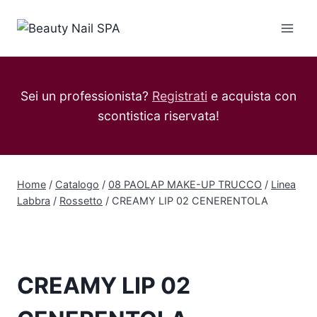
Salta
al
contenuto
Sei un professionista?
Registrati
e acquista con
scontistica riservata!
Home
/
Catalogo
/
08 PAOLAP MAKE-UP TRUCCO
/
Linea
Labbra
/
Rossetto
/
CREAMY LIP 02 CENERENTOLA
CREAMY LIP 02