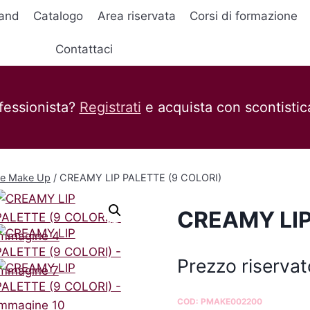
and
Catalogo
Area riservata
Corsi di formazione
Contattaci
fessionista?
Registrati
e acquista con scontistica
te Make Up
/
CREAMY LIP PALETTE (9 COLORI)
CREAMY LIP
Prezzo riservat
COD:
PMAKE002200