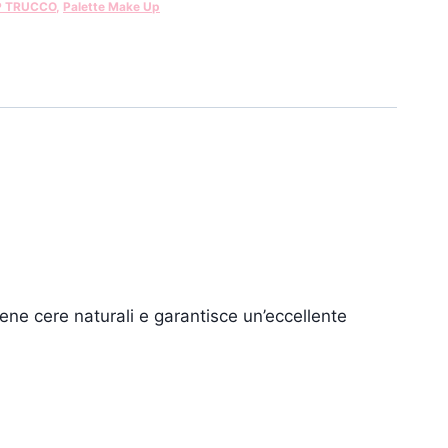
P TRUCCO
,
Palette Make Up
ene cere naturali e garantisce un’eccellente