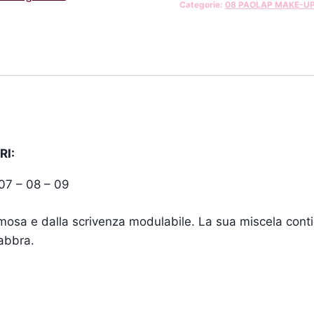
Categorie:
08 PAOLAP MAKE-U
RI:
07 – 08 – 09
emosa e dalla scrivenza modulabile. La sua miscela conti
labbra.