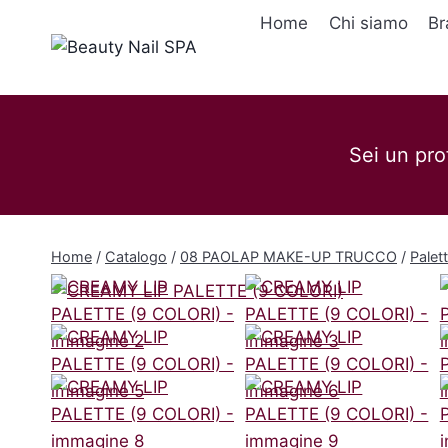
Salta
Home
Chi siamo
Br
al
contenuto
Sei un pro
Home
/
Catalogo
/
08 PAOLAP MAKE-UP TRUCCO
/
Palet