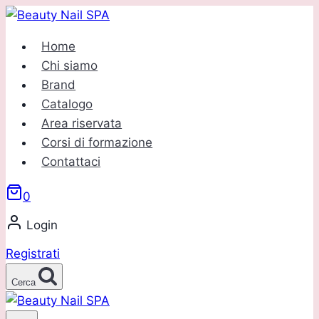
Salta
al
Home
contenuto
Chi siamo
Brand
Catalogo
Area riservata
Corsi di formazione
Contattaci
0
Login
Registrati
Cerca