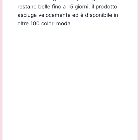
restano belle fino a 15 giorni, il prodotto
asciuga velocemente ed è disponibile in
oltre 100 colori moda.
Sede Legale:
Via G.B. Marchesi, 2/D 24060 Torre de Roveri (BG)
Sede Operativa:
Via Daste e Spalenga, 28/F 24020 Gorle (BG)