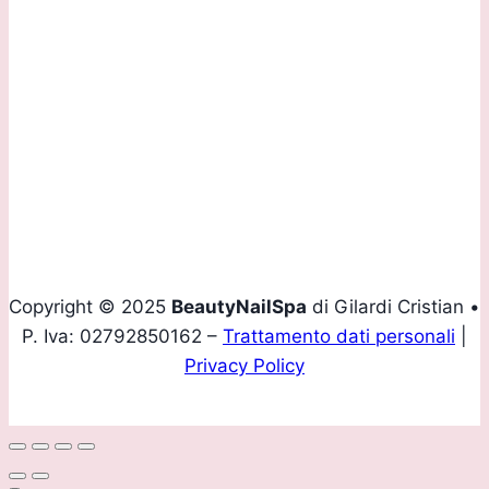
Contattaci:
Tel.
+39 035 293907
Mobile
+39 339 4160436
Email
info@beautynailspa.it
Copyright © 2025
BeautyNailSpa
di Gilardi Cristian •
P. Iva: 02792850162 –
Trattamento dati personali
|
Privacy Policy