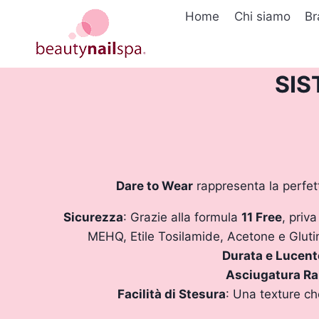
Salta
Home
Chi siamo
Br
al
contenuto
SIS
Dare to Wear
rappresenta la perfett
Sicurezza
: Grazie alla formula
11 Free
, priv
MEHQ, Etile Tosilamide, Acetone e Glutin
Durata e Lucen
Asciugatura Ra
Facilità di Stesura
: Una texture ch