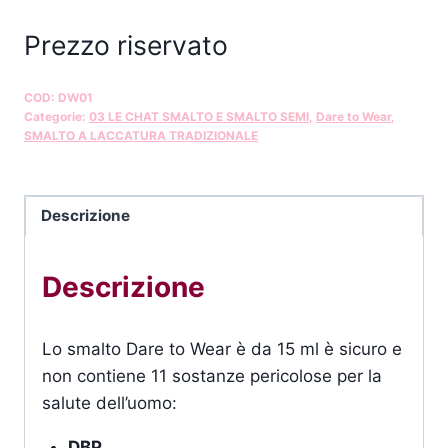
Prezzo riservato
COD:
DW01
Categorie:
03 LE CHAT SMALTO E SMALTO SEMI
,
Dare to Wear
,
SMALTO A LACCATURA TRADIZIONALE
Descrizione
Descrizione
Lo smalto Dare to Wear è da 15 ml è sicuro e
non contiene 11 sostanze pericolose per la
salute dell’uomo:
DBP