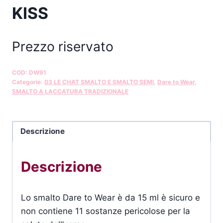
KISS
Prezzo riservato
COD:
DW91
Categorie:
03 LE CHAT SMALTO E SMALTO SEMI
,
Dare to Wear
,
SMALTO A LACCATURA TRADIZIONALE
Descrizione
Descrizione
Lo smalto Dare to Wear è da 15 ml è sicuro e
non contiene 11 sostanze pericolose per la