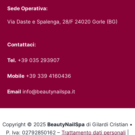
Sede Operativa:
Via Daste e Spalenga, 28/F 24020 Gorle (BG)
Contattaci:
Tel.
+39 035 293907
Mobile
+39 339 4160436
Email
info@beautynailspa.it
Copyright © 2025
BeautyNailSpa
di Gilardi Cristian •
P. Iva: 02792850162 –
Trattamento dati personali
|