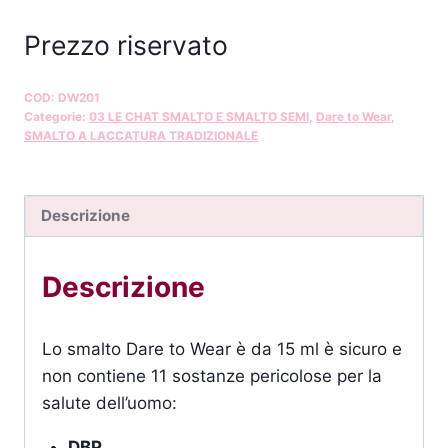
Prezzo riservato
COD:
DW201
Categorie:
03 LE CHAT SMALTO E SMALTO SEMI
,
Dare to Wear
,
SMALTO A LACCATURA TRADIZIONALE
Descrizione
Descrizione
Lo smalto Dare to Wear è da 15 ml è sicuro e
non contiene 11 sostanze pericolose per la
salute dell’uomo:
DBP