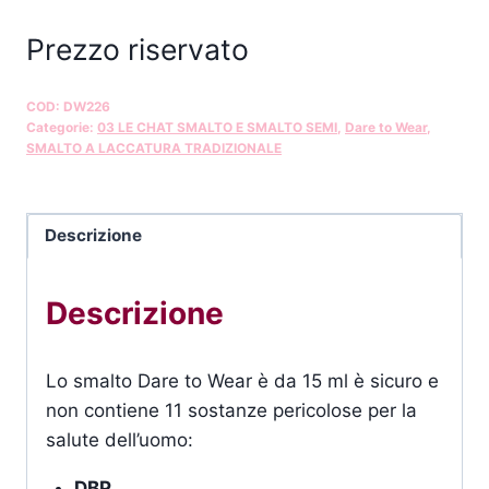
Prezzo riservato
COD:
DW226
Categorie:
03 LE CHAT SMALTO E SMALTO SEMI
,
Dare to Wear
,
SMALTO A LACCATURA TRADIZIONALE
Descrizione
Descrizione
Lo smalto Dare to Wear è da 15 ml è sicuro e
non contiene 11 sostanze pericolose per la
salute dell’uomo:
DBP