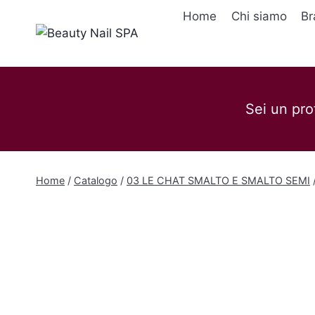
Salta
Home
Chi siamo
Br
al
contenuto
Sei un pro
Home
/
Catalogo
/
03 LE CHAT SMALTO E SMALTO SEMI