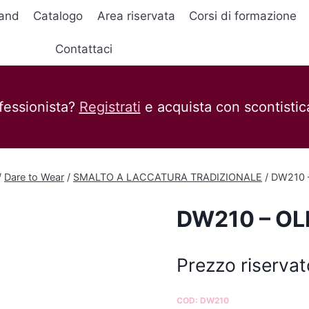
and
Catalogo
Area riservata
Corsi di formazione
Contattaci
fessionista?
Registrati
e acquista con scontistica
/
Dare to Wear
/
SMALTO A LACCATURA TRADIZIONALE
/
DW210 
DW210 – OL
Prezzo riservat
COD:
DW210