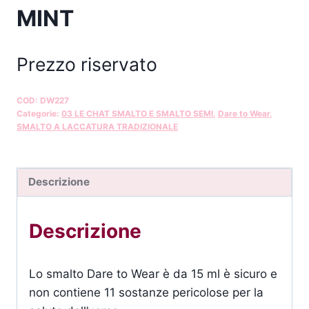
MINT
Prezzo riservato
COD:
DW227
Categorie:
03 LE CHAT SMALTO E SMALTO SEMI
,
Dare to Wear
,
SMALTO A LACCATURA TRADIZIONALE
Descrizione
Descrizione
Lo smalto Dare to Wear è da 15 ml è sicuro e
non contiene 11 sostanze pericolose per la