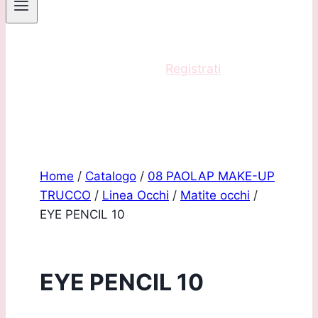
Sei un professionista?
Registrati
e acquista
con scontistica riservata!
Home
/
Catalogo
/
08 PAOLAP MAKE-UP
TRUCCO
/
Linea Occhi
/
Matite occhi
/
EYE PENCIL 10
EYE PENCIL 10