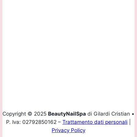
Sede Operativa:
Via Daste e Spalenga, 28/F 24020 Gorle (BG)
Contattaci:
Tel.
+39 035 293907
Mobile
+39 339 4160436
Email
info@beautynailspa.it
Copyright © 2025
BeautyNailSpa
di Gilardi Cristian •
P. Iva: 02792850162 –
Trattamento dati personali
|
Privacy Policy