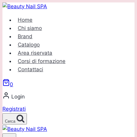
Salta
al
Home
contenuto
Chi siamo
Brand
Catalogo
Area riservata
Corsi di formazione
Contattaci
0
Login
Registrati
Cerca