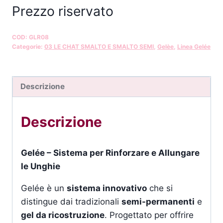
Prezzo riservato
COD:
GLR08
Categorie:
03 LE CHAT SMALTO E SMALTO SEMI
,
Gelèe
,
Linea Gelée
Descrizione
Descrizione
Gelée – Sistema per Rinforzare e Allungare
le Unghie
Gelée è un
sistema innovativo
che si
distingue dai tradizionali
semi-permanenti
e
gel da ricostruzione
. Progettato per offrire