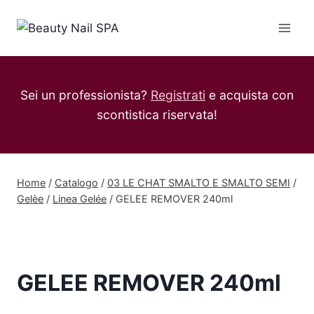
Salta
al
contenuto
Sei un professionista?
Registrati
e acquista con
scontistica riservata!
Home
/
Catalogo
/
03 LE CHAT SMALTO E SMALTO SEMI
/
Gelèe
/
Linea Gelée
/
GELEE REMOVER 240ml
GELEE REMOVER 240ml