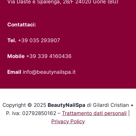
Via Daste e Spalenga, 28/F 24020 Gorle (BG)
Contattaci:
Tel.
+39 035 293907
Mobile
+39 339 4160436
Email
info@beautynailspa.it
Copyright © 2025
BeautyNailSpa
di Gilardi Cristian •
P. Iva: 02792850162 –
Trattamento dati personali
|
Privacy Policy