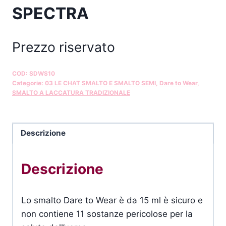
SPECTRA
Prezzo riservato
COD:
SDWS10
Categorie:
03 LE CHAT SMALTO E SMALTO SEMI
,
Dare to Wear
,
SMALTO A LACCATURA TRADIZIONALE
Descrizione
Descrizione
Lo smalto Dare to Wear è da 15 ml è sicuro e
non contiene 11 sostanze pericolose per la