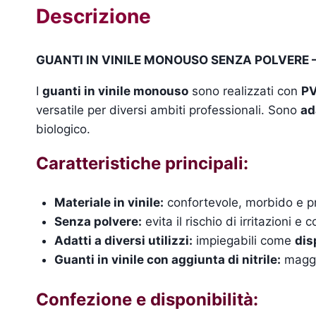
Descrizione
GUANTI IN VINILE MONOUSO SENZA POLVERE –
I
guanti in vinile monouso
sono realizzati con
PV
versatile per diversi ambiti professionali. Sono
ad
biologico.
Caratteristiche principali:
Materiale in vinile:
confortevole, morbido e priv
Senza polvere:
evita il rischio di irritazioni e
Adatti a diversi utilizzi:
impiegabili come
dis
Guanti in vinile con aggiunta di nitrile:
maggio
Confezione e disponibilità: