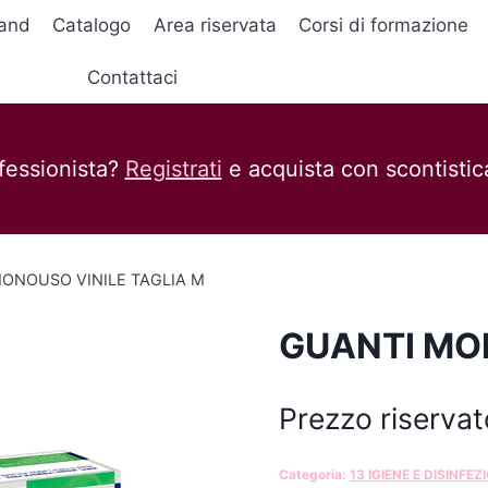
and
Catalogo
Area riservata
Corsi di formazione
Contattaci
fessionista?
Registrati
e acquista con scontistica
ONOUSO VINILE TAGLIA M
GUANTI MON
Prezzo riservat
Categoria:
13 IGIENE E DISINFEZ