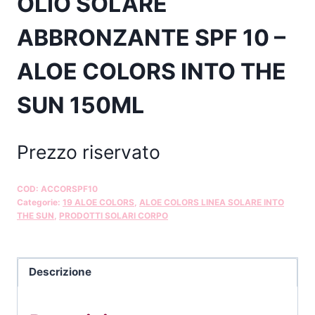
OLIO SOLARE
ABBRONZANTE SPF 10 –
ALOE COLORS INTO THE
SUN 150ML
Prezzo riservato
COD:
ACCORSPF10
Categorie:
19 ALOE COLORS
,
ALOE COLORS LINEA SOLARE INTO
THE SUN
,
PRODOTTI SOLARI CORPO
Descrizione