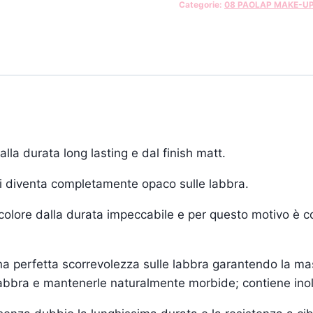
Categorie:
08 PAOLAP MAKE-U
la durata long lasting e dal finish matt.
i diventa completamente opaco sulle labbra.
 colore dalla durata impeccabile e per questo motivo è c
a perfetta scorrevolezza sulle labbra garantendo la mass
e labbra e mantenerle naturalmente morbide; contiene inol