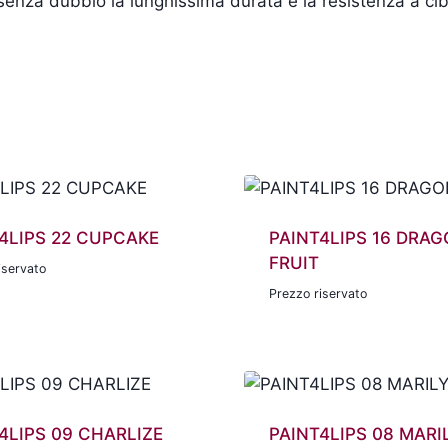
è senza dubbio la lunghissima durata e la resistenza a 
4LIPS 22 CUPCAKE
PAINT4LIPS 16 DRA
FRUIT
iservato
Prezzo riservato
4LIPS 09 CHARLIZE
PAINT4LIPS 08 MARI