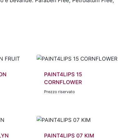
cibo e bevande. Paraben Free, Petrolatum Free,
GON
PAINT4LIPS 15
CORNFLOWER
Prezzo riservato
LYN
PAINT4LIPS 07 KIM