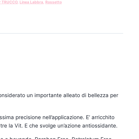
P TRUCCO
,
Linea Labbra
,
Rossetto
onsiderato un importante alleato di bellezza per
ima precisione nell’applicazione. E’ arricchito
tre la Vit. E che svolge un’azione antiossidante.