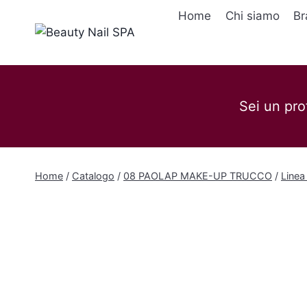
Salta
Home
Chi siamo
Br
al
contenuto
Sei un pro
Home
/
Catalogo
/
08 PAOLAP MAKE-UP TRUCCO
/
Linea