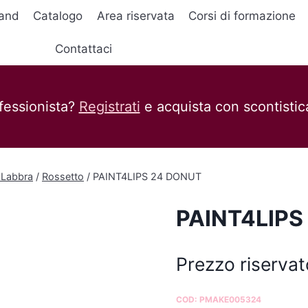
and
Catalogo
Area riservata
Corsi di formazione
Contattaci
fessionista?
Registrati
e acquista con scontistica
 Labbra
/
Rossetto
/
PAINT4LIPS 24 DONUT
PAINT4LIPS
Prezzo riservat
COD:
PMAKE005324