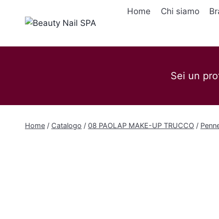
Salta
Home
Chi siamo
Br
al
contenuto
Sei un pro
Home
/
Catalogo
/
08 PAOLAP MAKE-UP TRUCCO
/
Penne