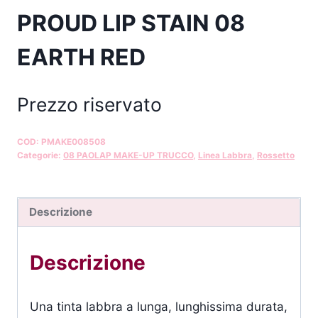
PROUD LIP STAIN 08
EARTH RED
Prezzo riservato
COD:
PMAKE008508
Categorie:
08 PAOLAP MAKE-UP TRUCCO
,
Linea Labbra
,
Rossetto
Descrizione
Descrizione
Una tinta labbra a lunga, lunghissima durata,