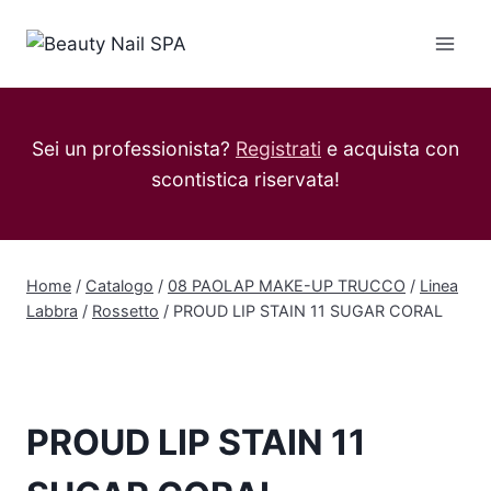
Salta
al
contenuto
Sei un professionista?
Registrati
e acquista con
scontistica riservata!
Home
/
Catalogo
/
08 PAOLAP MAKE-UP TRUCCO
/
Linea
Labbra
/
Rossetto
/
PROUD LIP STAIN 11 SUGAR CORAL
PROUD LIP STAIN 11