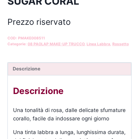
SUGAR CORAL
Prezzo riservato
COD:
PMAKE008511
Categorie:
08 PAOLAP MAKE-UP TRUCCO
,
Linea Labbra
,
Rossetto
Descrizione
Descrizione
Una tonalità di rosa, dalle delicate sfumature
corallo, facile da indossare ogni giorno
Una tinta labbra a lunga, lunghissima durata,