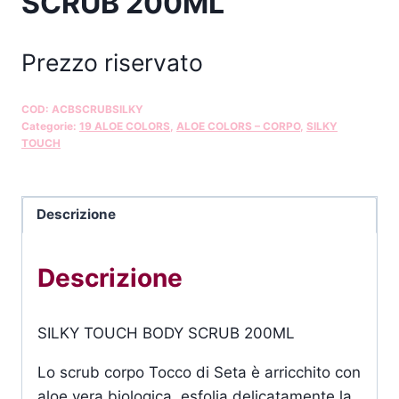
SCRUB 200ML
Prezzo riservato
COD:
ACBSCRUBSILKY
Categorie:
19 ALOE COLORS
,
ALOE COLORS – CORPO
,
SILKY
TOUCH
Descrizione
Descrizione
SILKY TOUCH BODY SCRUB 200ML
Lo scrub corpo Tocco di Seta è arricchito con
aloe vera biologica, esfolia delicatamente la