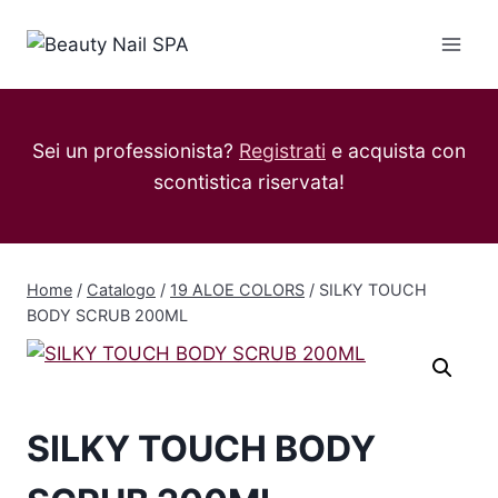
Salta
al
contenuto
Sei un professionista?
Registrati
e acquista con
scontistica riservata!
Home
/
Catalogo
/
19 ALOE COLORS
/
SILKY TOUCH
BODY SCRUB 200ML
SILKY TOUCH BODY