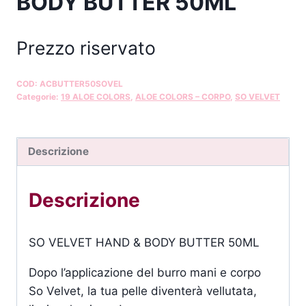
BODY BUTTER 50ML
Prezzo riservato
COD:
ACBUTTER50SOVEL
Categorie:
19 ALOE COLORS
,
ALOE COLORS – CORPO
,
SO VELVET
Descrizione
Descrizione
SO VELVET HAND & BODY BUTTER 50ML
Dopo l’applicazione del burro mani e corpo
So Velvet, la tua pelle diventerà vellutata,