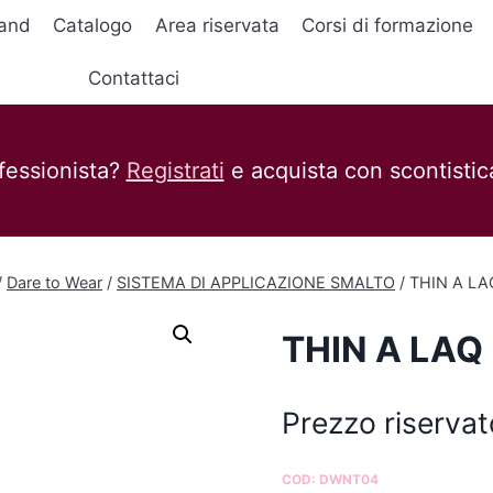
and
Catalogo
Area riservata
Corsi di formazione
Contattaci
fessionista?
Registrati
e acquista con scontistica
/
Dare to Wear
/
SISTEMA DI APPLICAZIONE SMALTO
/
THIN A LA
THIN A LAQ
Prezzo riservat
COD:
DWNT04