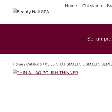
Salta
Home
Chi siamo
Br
al
contenuto
Sei un pro
Home
/
Catalogo
/
03 LE CHAT SMALTO E SMALTO SEMI