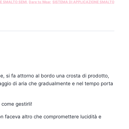
 E SMALTO SEMI
,
Dare to Wear
,
SISTEMA DI APPLICAZIONE SMALTO
e, si fa attorno al bordo una crosta di prodotto,
aggio di aria che gradualmente e nel tempo porta
 come gestirli!
on faceva altro che compromettere lucidità e