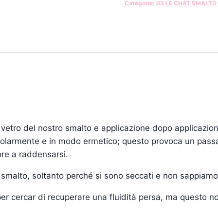
Categorie:
03 LE CHAT SMALTO
i vetro del nostro smalto e applicazione dopo applicazion
egolarmente e in modo ermetico; questo provoca un pass
lore a raddensarsi.
di smalto, soltanto perché si sono seccati e non sappiamo
er cercar di recuperare una fluidità persa, ma questo n