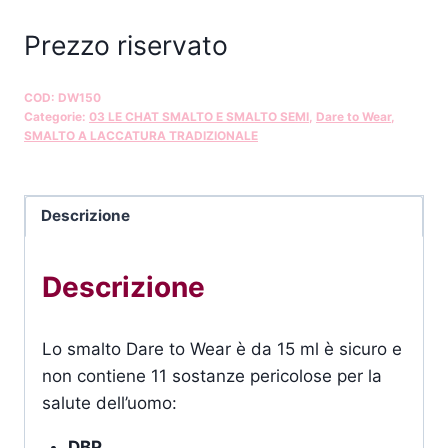
Prezzo riservato
COD:
DW150
Categorie:
03 LE CHAT SMALTO E SMALTO SEMI
,
Dare to Wear
,
SMALTO A LACCATURA TRADIZIONALE
Descrizione
Descrizione
Lo smalto Dare to Wear è da 15 ml è sicuro e
non contiene 11 sostanze pericolose per la
salute dell’uomo:
DBP