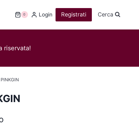
Registrati
Cerca
Login
0
 riservata!
 PINKGIN
KGIN
o