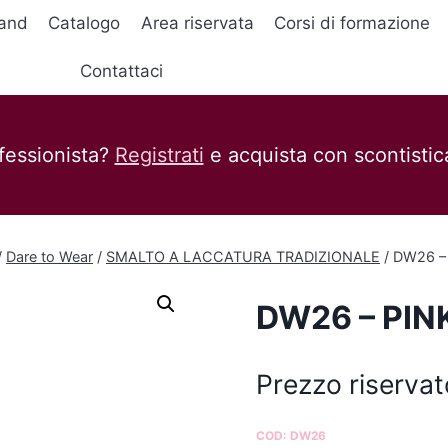
and
Catalogo
Area riservata
Corsi di formazione
Contattaci
fessionista?
Registrati
e acquista con scontistica
/
Dare to Wear
/
SMALTO A LACCATURA TRADIZIONALE
/
DW26 –
DW26 – PIN
Prezzo riservat
COD:
DW26