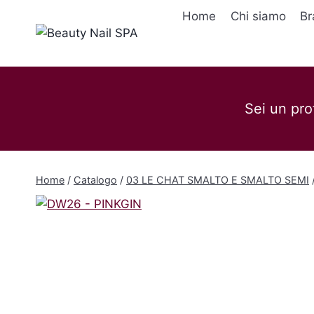
Salta
Home
Chi siamo
Br
al
contenuto
Sei un pro
Home
/
Catalogo
/
03 LE CHAT SMALTO E SMALTO SEMI