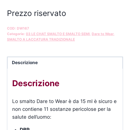
Prezzo riservato
COD:
DW167
Categorie:
03 LE CHAT SMALTO E SMALTO SEMI
,
Dare to Wear
,
SMALTO A LACCATURA TRADIZIONALE
Descrizione
Descrizione
Lo smalto Dare to Wear è da 15 ml è sicuro e
non contiene 11 sostanze pericolose per la
salute dell’uomo:
DBP