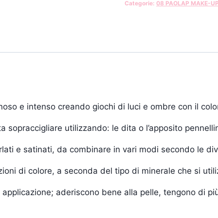
Categorie:
08 PAOLAP MAKE-U
oso e intenso creando giochi di luci e ombre con il colo
a sopraccigliare utilizzando: le dita o l’apposito pennelli
rlati e satinati, da combinare in vari modi secondo le di
ni di colore, a seconda del tipo di minerale che si utiliz
le applicazione; aderiscono bene alla pelle, tengono di p