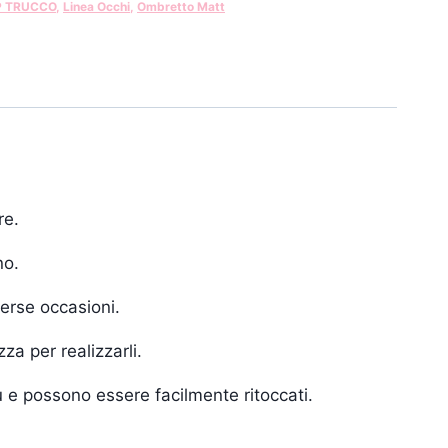
P TRUCCO
,
Linea Occhi
,
Ombretto Matt
re.
no.
verse occasioni.
za per realizzarli.
iù e possono essere facilmente ritoccati.