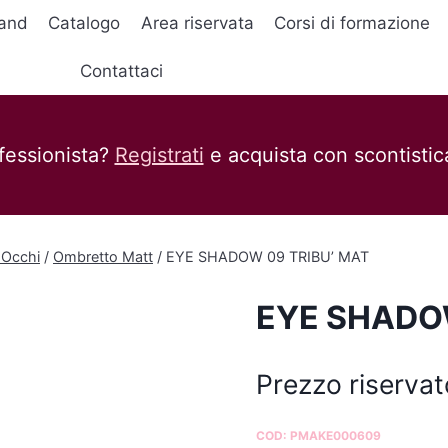
and
Catalogo
Area riservata
Corsi di formazione
Contattaci
fessionista?
Registrati
e acquista con scontistica
 Occhi
/
Ombretto Matt
/
EYE SHADOW 09 TRIBU’ MAT
EYE SHADOW
Prezzo riservat
COD:
PMAKE000609