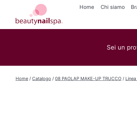
Salta
Home
Chi siamo
Br
al
contenuto
Sei un pro
Home
/
Catalogo
/
08 PAOLAP MAKE-UP TRUCCO
/
Linea