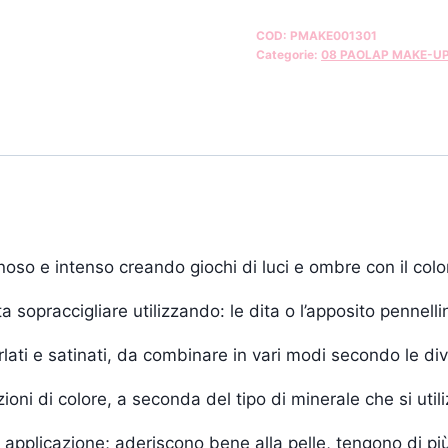
COD:
PMAKE001301
Categorie:
08 PAOLAP MAKE-U
oso e intenso creando giochi di luci e ombre con il colo
a sopraccigliare utilizzando: le dita o l’apposito pennelli
rlati e satinati, da combinare in vari modi secondo le di
ni di colore, a seconda del tipo di minerale che si utiliz
le applicazione; aderiscono bene alla pelle, tengono di p