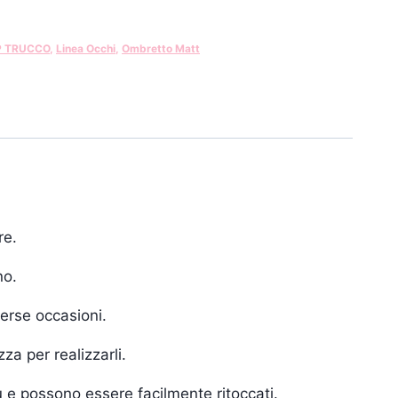
P TRUCCO
,
Linea Occhi
,
Ombretto Matt
re.
no.
verse occasioni.
za per realizzarli.
iù e possono essere facilmente ritoccati.