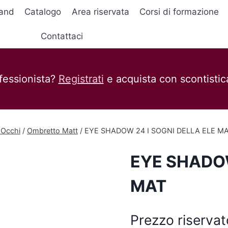
and
Catalogo
Area riservata
Corsi di formazione
Contattaci
fessionista?
Registrati
e acquista con scontistica
 Occhi
/
Ombretto Matt
/
EYE SHADOW 24 I SOGNI DELLA ELE M
EYE SHADOW
MAT
Prezzo riservat