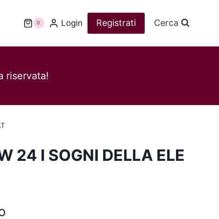
Registrati
Cerca
Login
0
 riservata!
AT
 24 I SOGNI DELLA ELE
o