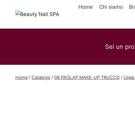
Salta
Home
Chi siamo
Br
al
contenuto
Sei un pro
Home
/
Catalogo
/
08 PAOLAP MAKE-UP TRUCCO
/
Linea