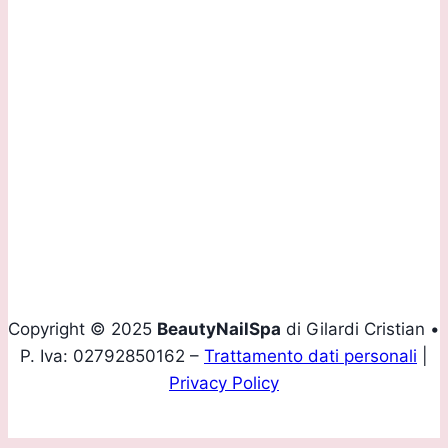
Via Daste e Spalenga, 28/F 24020 Gorle (BG)
Contattaci:
Tel.
+39 035 293907
Mobile
+39 339 4160436
Email
info@beautynailspa.it
Copyright © 2025
BeautyNailSpa
di Gilardi Cristian •
P. Iva: 02792850162 –
Trattamento dati personali
|
Privacy Policy