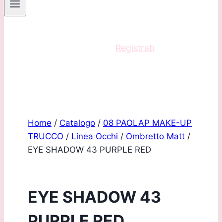
Sei un professionista?
Registrati
e acquista
con scontistica riservata!
Home
/
Catalogo
/
08 PAOLAP MAKE-UP
TRUCCO
/
Linea Occhi
/
Ombretto Matt
/
EYE SHADOW 43 PURPLE RED
EYE SHADOW 43
PURPLE RED