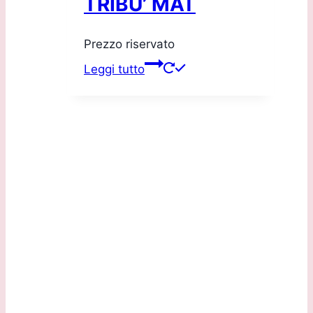
TRIBU’ MAT
Prezzo riservato
Leggi tutto
Sede Legale:
Via G.B. Marchesi, 2/D 24060 Torre de Roveri (BG)
Sede Operativa: