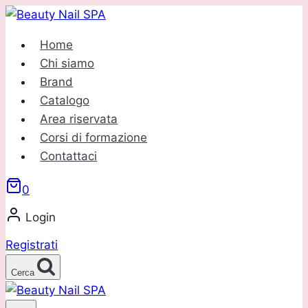
Salta
al
Home
contenuto
Chi siamo
Brand
Catalogo
Area riservata
Corsi di formazione
Contattaci
0
Login
Registrati
Cerca