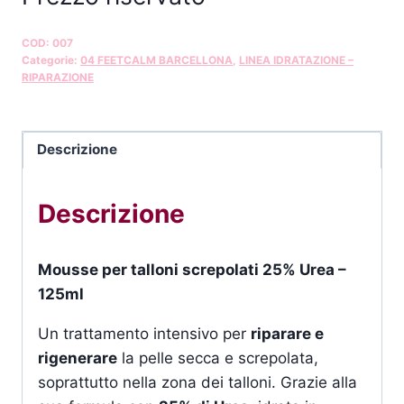
COD:
007
Categorie:
04 FEETCALM BARCELLONA
,
LINEA IDRATAZIONE –
RIPARAZIONE
Descrizione
Descrizione
Mousse per talloni screpolati 25% Urea –
125ml
Un trattamento intensivo per
riparare e
rigenerare
la pelle secca e screpolata,
soprattutto nella zona dei talloni. Grazie alla