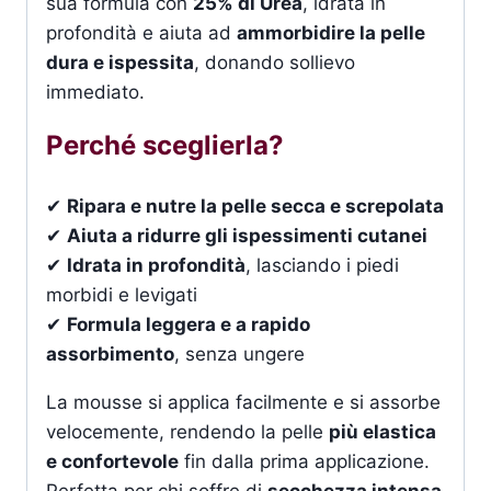
sua formula con
25% di Urea
, idrata in
profondità e aiuta ad
ammorbidire la pelle
dura e ispessita
, donando sollievo
immediato.
Perché sceglierla?
✔
Ripara e nutre la pelle secca e screpolata
✔
Aiuta a ridurre gli ispessimenti cutanei
✔
Idrata in profondità
, lasciando i piedi
morbidi e levigati
✔
Formula leggera e a rapido
assorbimento
, senza ungere
La mousse si applica facilmente e si assorbe
velocemente, rendendo la pelle
più elastica
e confortevole
fin dalla prima applicazione.
Perfetta per chi soffre di
secchezza intensa