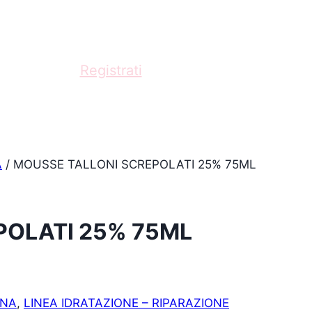
fessionista?
Registrati
e acquista con scontistica
A
/
MOUSSE TALLONI SCREPOLATI 25% 75ML
POLATI 25% 75ML
ONA
,
LINEA IDRATAZIONE – RIPARAZIONE