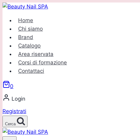
Salta
al
Home
contenuto
Chi siamo
Brand
Catalogo
Area riservata
Corsi di formazione
Contattaci
0
Login
Registrati
Cerca