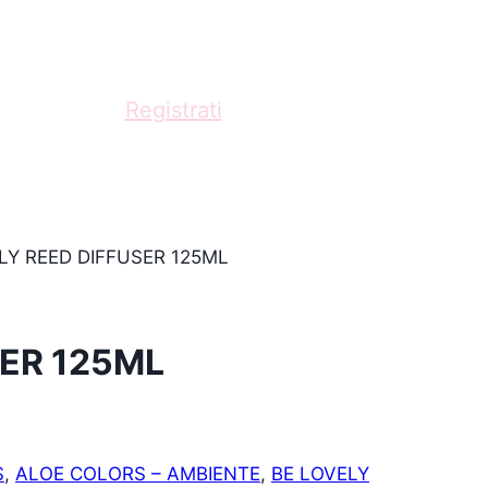
fessionista?
Registrati
e acquista con scontistica
LY REED DIFFUSER 125ML
SER 125ML
S
,
ALOE COLORS – AMBIENTE
,
BE LOVELY