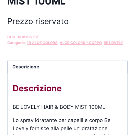
MIST 100ML
Prezzo riservato
COD:
ACBMISTBE
Categorie:
19 ALOE COLORS
,
ALOE COLORS – CORPO
,
BE LOVELY
Descrizione
Descrizione
BE LOVELY HAIR & BODY MIST 100ML
Lo spray idratante per capelli e corpo Be
Lovely fornisce alla pelle un’idratazione