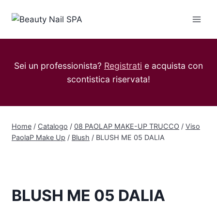
Salta
al
contenuto
Sei un professionista?
Registrati
e acquista con
scontistica riservata!
Home
/
Catalogo
/
08 PAOLAP MAKE-UP TRUCCO
/
Viso
PaolaP Make Up
/
Blush
/
BLUSH ME 05 DALIA
BLUSH ME 05 DALIA