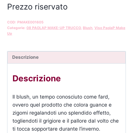
Prezzo riservato
COD:
PMAKE001605
Categorie:
08 PAOLAP MAKE-UP TRUCCO
,
Blush
,
Viso PaolaP Make
Up
Descrizione
Descrizione
Il blush, un tempo conosciuto come fard,
ovvero quel prodotto che colora guance e
zigomi regalandoti uno splendido effetto,
togliendoti il grigiore e il pallore dal volto che
ti tocca sopportare durante l’inverno.