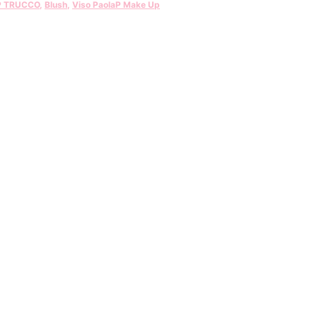
P TRUCCO
,
Blush
,
Viso PaolaP Make Up