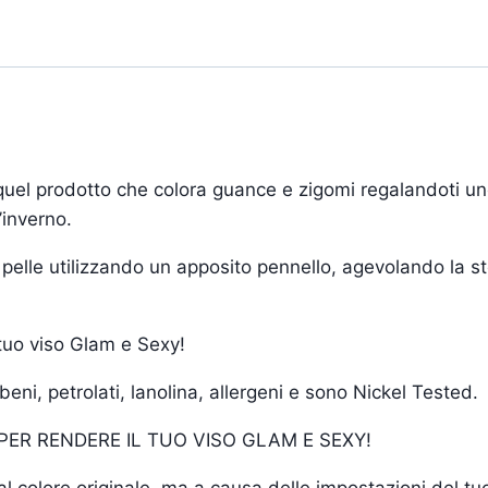
el prodotto che colora guance e zigomi regalandoti uno sp
’inverno.
 pelle utilizzando un apposito pennello, agevolando la st
l tuo viso Glam e Sexy!
ni, petrolati, lanolina, allergeni e sono Nickel Tested.
 PER RENDERE IL TUO VISO GLAM E SEXY!
i al colore originale, ma a causa delle impostazioni del 