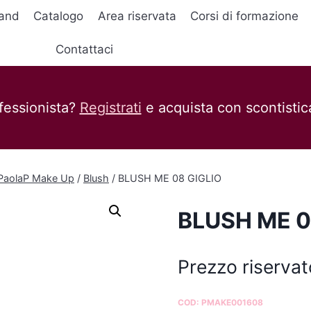
and
Catalogo
Area riservata
Corsi di formazione
Contattaci
fessionista?
Registrati
e acquista con scontistica
 PaolaP Make Up
/
Blush
/
BLUSH ME 08 GIGLIO
BLUSH ME 0
Prezzo riservat
COD:
PMAKE001608