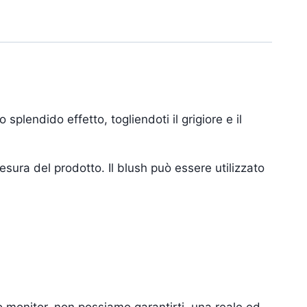
lendido effetto, togliendoti il grigiore e il
esura del prodotto. Il blush può essere utilizzato
tuo monitor, non possiamo garantirti una reale ed