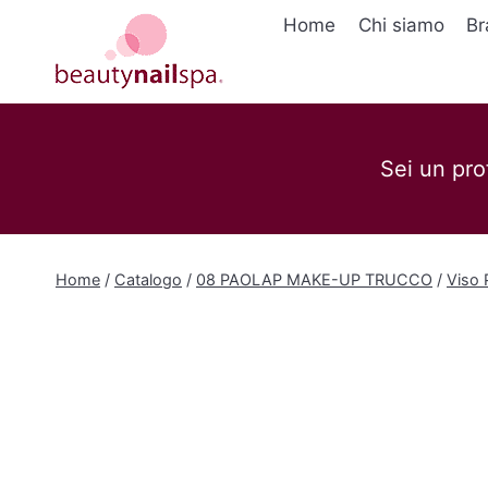
Salta
Home
Chi siamo
Br
al
contenuto
Sei un pro
Home
/
Catalogo
/
08 PAOLAP MAKE-UP TRUCCO
/
Viso