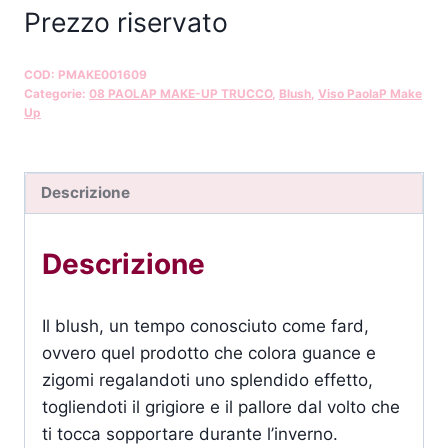
Prezzo riservato
COD:
PMAKE001609
Categorie:
08 PAOLAP MAKE-UP TRUCCO
,
Blush
,
Viso PaolaP Make
Up
Descrizione
Descrizione
Il blush, un tempo conosciuto come fard,
ovvero quel prodotto che colora guance e
zigomi regalandoti uno splendido effetto,
togliendoti il grigiore e il pallore dal volto che
ti tocca sopportare durante l’inverno.