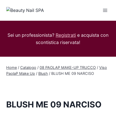
Salta
al
contenuto
Sei un professionista?
Registrati
e acquista con
scontistica riservata!
Home
/
Catalogo
/
08 PAOLAP MAKE-UP TRUCCO
/
Viso
PaolaP Make Up
/
Blush
/
BLUSH ME 09 NARCISO
BLUSH ME 09 NARCISO